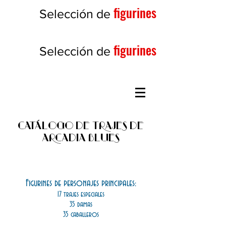
figurines
Selección de
figurines
Selección de
CATÁLOGO DE TRAJES DE
ARCADIA BLUES
SECUENCIA Nº 48 CLUB DE
JAZZ "LE JOUR VIOLET
Figurines de personajes principales:
17 trajes especiales
35 damas
35 caballeros