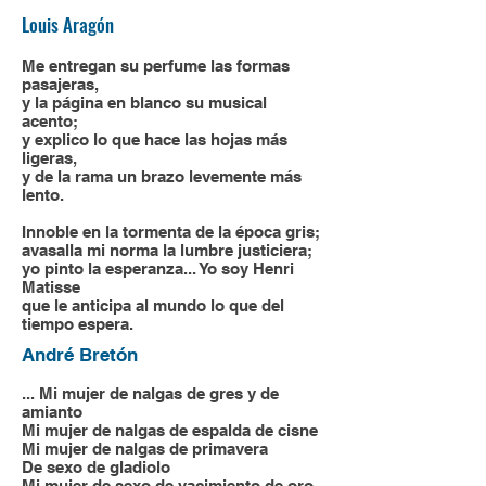
Louis Aragón
Me entregan su perfume las formas
pasajeras,
y la página en blanco su musical
acento;
y explico lo que hace las hojas más
ligeras,
y de la rama un brazo levemente más
lento.
Innoble en la tormenta de la época gris;
avasalla mi norma la lumbre justiciera;
yo pinto la esperanza... Yo soy Henri
Matisse
que le anticipa al mundo lo que del
tiempo espera.
André Bretón
... Mi mujer de nalgas de gres y de
amianto
Mi mujer de nalgas de espalda de cisne
Mi mujer de nalgas de primavera
De sexo de gladiolo
Mi mujer de sexo de yacimiento de oro